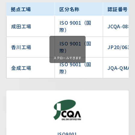
拠点工場
区分名称
認証番号
ISO 9001（国
成田工場
JCQA‑0882
際）
ISO 9001（国
香川工場
JP20/0631
際）
スクロールできます
ISO 9001（国
金成工場
JQA-QMA1
際）
ISO9001